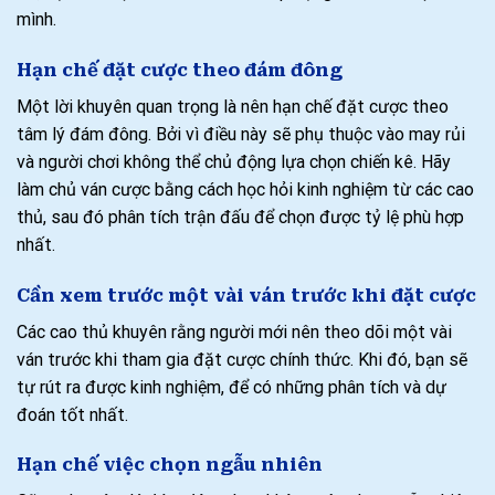
mình.
Hạn chế đặt cược theo đám đông
Một lời khuyên quan trọng là nên hạn chế đặt cược theo
tâm lý đám đông. Bởi vì điều này sẽ phụ thuộc vào may rủi
và người chơi không thể chủ động lựa chọn chiến kê. Hãy
làm chủ ván cược bằng cách học hỏi kinh nghiệm từ các cao
thủ, sau đó phân tích trận đấu để chọn được tỷ lệ phù hợp
nhất.
Cần xem trước một vài ván trước khi đặt cược
Các cao thủ khuyên rằng người mới nên theo dõi một vài
ván trước khi tham gia đặt cược chính thức. Khi đó, bạn sẽ
tự rút ra được kinh nghiệm, để có những phân tích và dự
đoán tốt nhất.
Hạn chế việc chọn ngẫu nhiên