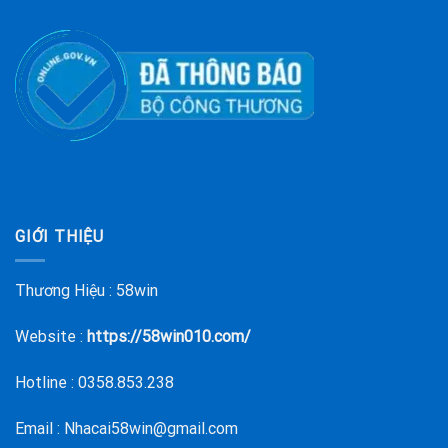
GIỚI THIỆU
Thương Hiệu : 58win
Website :
https://58win010.com/
Hotline : 0358.853.238
Email :
Nhacai58win@gmail.com