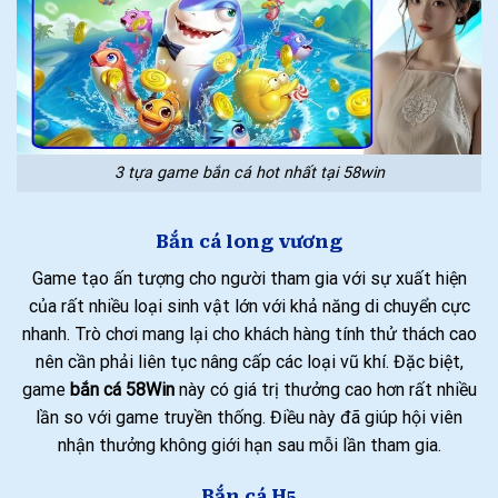
3 tựa game bắn cá hot nhất tại 58win
Bắn cá long vương
Game tạo ấn tượng cho người tham gia với sự xuất hiện
của rất nhiều loại sinh vật lớn với khả năng di chuyển cực
nhanh. Trò chơi mang lại cho khách hàng tính thử thách cao
nên cần phải liên tục nâng cấp các loại vũ khí. Đặc biệt,
game
bắn cá 58Win
này có giá trị thưởng cao hơn rất nhiều
lần so với game truyền thống. Điều này đã giúp hội viên
nhận thưởng không giới hạn sau mỗi lần tham gia.
Bắn cá H5