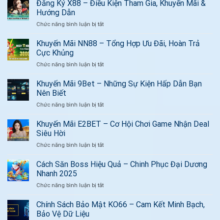
Mãi
Đăng Ký X88 – Điều Kiện Tham Gia, Khuyến Mãi &
Gà
Miso88
Trực
Hướng Dẫn
–
Tuyến
ở
Chức năng bình luận bị tắt
Ưu
Uy
Đăng
Đãi
Tín
Ký
Khuyến Mãi NN88 – Tổng Hợp Ưu Đãi, Hoàn Trả
Nạp,
2025
X88
Hoàn
Cực Khủng
–
Trả
ở
Chức năng bình luận bị tắt
Điều
Và
Khuyến
Kiện
Thưởng
Mãi
Khuyến Mãi 9Bet – Những Sự Kiện Hấp Dẫn Bạn
Tham
VIP
NN88
Gia,
Nên Biết
–
Khuyến
ở
Chức năng bình luận bị tắt
Tổng
Mãi
Khuyến
Hợp
&
Mãi
Khuyến Mãi E2BET – Cơ Hội Chơi Game Nhận Deal
Ưu
Hướng
9Bet
Đãi,
Siêu Hời
Dẫn
–
Hoàn
ở
Chức năng bình luận bị tắt
Những
Trả
Khuyến
Sự
Cực
Mãi
Cách Săn Boss Hiệu Quả – Chinh Phục Đại Dương
Kiện
Khủng
E2BET
Hấp
Nhanh 2025
–
Dẫn
ở
Chức năng bình luận bị tắt
Cơ
Bạn
Cách
Hội
Nên
Săn
Chính Sách Bảo Mật KO66 – Cam Kết Minh Bạch,
Chơi
Biết
Boss
Game
Bảo Vệ Dữ Liệu
Hiệu
Nhận