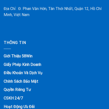
Địa Chỉ : Đ. Phan Văn Hớn, Tân Thới Nhất, Quận 12, Hồ Chí
Minh, Việt Nam
THÔNG TIN
Giới Thiệu 58Win
Giấy Phép Kinh Doanh
Điều Khoản Và Dịch Vụ
Chính Sách Bảo Mật
Quyền Riêng Tư
CSKH 24/7
Hoạt Động Ưu Đãi